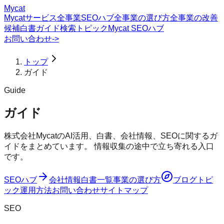
Mycat
Mycatサービス
全事業SEOハブ
全事業の選び方
全事業の改善
候補
白書
ガイド
検索トピック
Mycat SEOハブ
お問い合わせ
->
トップ
ガイド
Guide
ガイド
株式会社MycatのAI活用、白書、会社情報、SEOに関するガ
イドをまとめています。 情報収集の途中で立ち寄れる入口
です。
SEOハブ
会社情報
白書一覧
事業の選び方
ブログ
トピ
ック
運用方法
お問い合わせ
サイトマップ
SEO