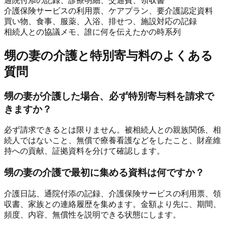
通院付添の記録、診療明細、交通費、領収書
介護保険サービスの利用票、ケアプラン、要介護認定資料
買い物、食事、服薬、入浴、排せつ、施設対応の記録
相続人との協議メモ、誰に何を伝えたかの時系列
甥の妻の介護と特別寄与料のよくある
質問
甥の妻が介護した場合、必ず特別寄与料を請求で
きますか？
必ず請求できるとは限りません。被相続人との親族関係、相
続人ではないこと、無償で療養看護などをしたこと、財産維
持への貢献、証拠資料を分けて確認します。
甥の妻の介護で最初に集める資料は何ですか？
介護日誌、通院付添の記録、介護保険サービスの利用票、領
収書、家族との連絡履歴を集めます。金額より先に、期間、
頻度、内容、無償性を説明できる状態にします。