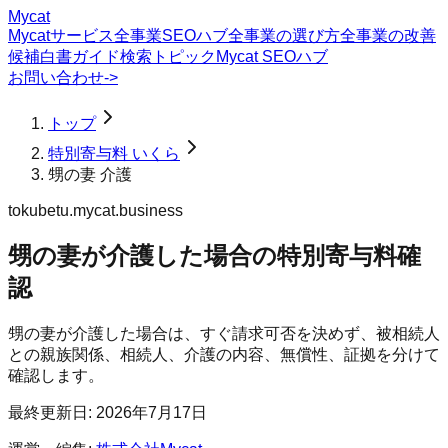
Mycat
Mycatサービス
全事業SEOハブ
全事業の選び方
全事業の改善
候補
白書
ガイド
検索トピック
Mycat SEOハブ
お問い合わせ
->
トップ
特別寄与料 いくら
甥の妻 介護
tokubetu.mycat.business
甥の妻が介護した場合の特別寄与料確
認
甥の妻が介護した場合は、すぐ請求可否を決めず、被相続人
との親族関係、相続人、介護の内容、無償性、証拠を分けて
確認します。
最終更新日:
2026年7月17日