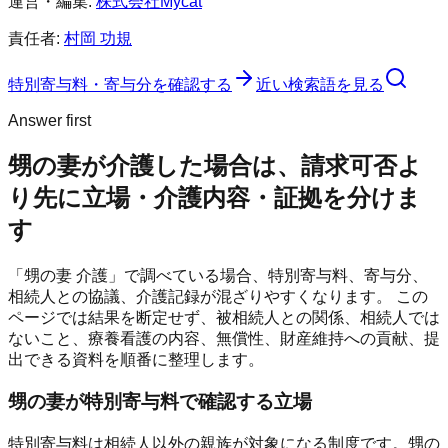
運営・編集:
株式会社Mycat
責任者:
村岡 功規
特別寄与料・寄与分を確認する
近い検索語を見る
Answer first
甥の妻が介護した場合は、請求可否よ
り先に立場・介護内容・証拠を分けま
す
「甥の妻 介護」で調べている場合、特別寄与料、寄与分、
相続人との協議、介護記録が混ざりやすくなります。 この
ページでは結果を断定せず、被相続人との関係、相続人では
ないこと、療養看護の内容、無償性、財産維持への貢献、提
出できる資料を順番に整理します。
甥の妻が特別寄与料で確認する立場
特別寄与料は相続人以外の親族が対象になる制度です。甥の