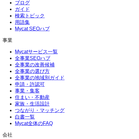
ブログ
ガイド
検索トピック
用語集
Mycat SEOハブ
事業
Mycatサービス一覧
全事業SEOハブ
全事業の改善候補
全事業の選び方
全事業の地域別ガイド
申請・許認可
事業・集客
住まい・不動産
家族・生活設計
つながり・マッチング
白書一覧
Mycat全体のFAQ
会社