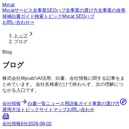
Mycat
Mycatサービス
全事業SEOハブ
全事業の選び方
全事業の改善
候補
白書
ガイド
検索トピック
Mycat SEOハブ
お問い合わせ
->
トップ
ブログ
Blog
ブログ
株式会社MycatのAI活用、白書、会社情報に関する記事をま
とめています。 会社名検索だけで終わらず、次の理解につ
ながる入口です。
会社情報
白書一覧
ニュース
用語集
ガイド
事業の選び方
運用方法
トピック
サイトマップ
お問い合わせ
会社情報
8分
2026-08-02